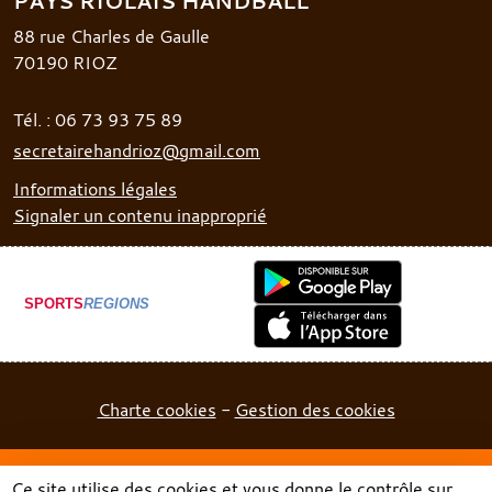
PAYS RIOLAIS HANDBALL
88 rue Charles de Gaulle
70190
RIOZ
Tél. :
06 73 93 75 89
secretairehandrioz@gmail.com
Informations légales
Signaler un contenu inapproprié
SPORTS
REGIONS
Charte cookies
Gestion des cookies
Ce site utilise des cookies et vous donne le contrôle sur