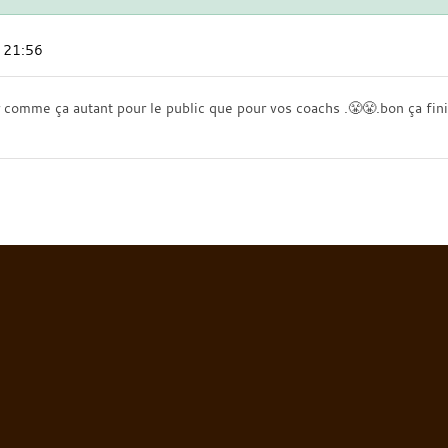
 21:56
r comme ça autant pour le public que pour vos coachs .😤😤.bon ça fini