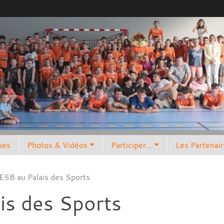
pes
Photos & Vidéos
Participer...
Les Partenai
ESB au Palais des Sports
is des Sports