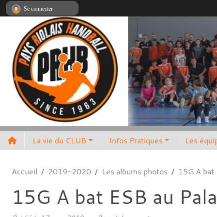
Panneau de gestion des cookies
Se connecter
La vie du CLUB
Infos Pratiques
Les équi
Accueil
2019-2020
Les albums photos
15G A bat 
15G A bat ESB au Pala