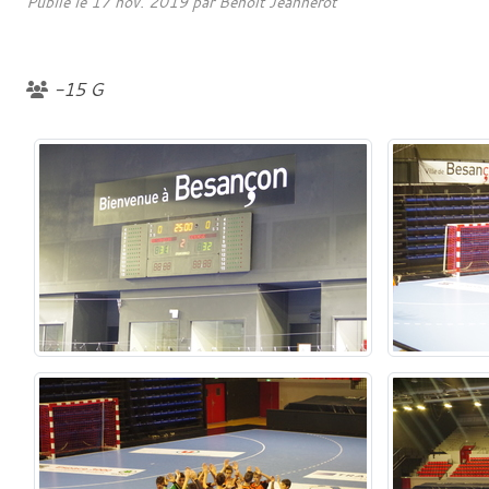
Publié le
17 nov. 2019
par Benoit Jeannerot
-15 G